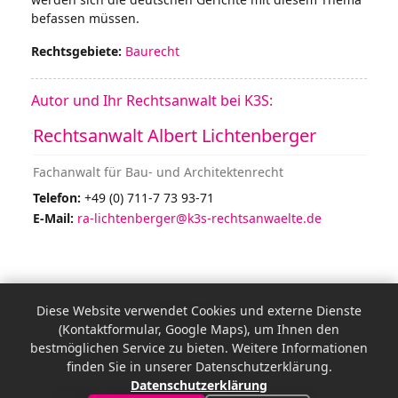
befassen müssen.
Rechtsgebiete:
Baurecht
Autor und Ihr Rechtsanwalt bei K3S:
Rechtsanwalt Albert Lichtenberger
Fachanwalt für Bau- und Architektenrecht
Telefon:
+49 (0) 711-7 73 93-71
E-Mail:
ra-lichtenberger@k3s-rechtsanwaelte.de
Impressum
Diese Website verwendet Cookies und externe Dienste
Datenschutzerklärung
(Kontaktformular, Google Maps), um Ihnen den
bestmöglichen Service zu bieten. Weitere Informationen
Cookie-Einstellungen
finden Sie in unserer Datenschutzerklärung.
Datenschutzerklärung
© 2026 - K3S Rechtsanwälte Straub, Staufer,