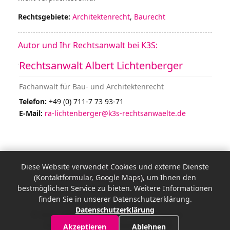
Rechtsgebiete:
Architektenrecht
,
Baurecht
Autor und Ihr Rechtsanwalt bei K3S:
Rechtsanwalt Albert Lichtenberger
Fachanwalt für Bau- und Architektenrecht
Telefon:
+49 (0) 711-7 73 93-71
E-Mail:
ra-lichtenberger@k3s-rechtsanwaelte.de
Impressum
Diese Website verwendet Cookies und externe Dienste
Datenschutzerklärung
(Kontaktformular, Google Maps), um Ihnen den
bestmöglichen Service zu bieten. Weitere Informationen
Cookie-Einstellungen
finden Sie in unserer Datenschutzerklärung.
Datenschutzerklärung
© 2026 - K3S Rechtsanwälte Straub, Staufer,
Schwemmle, Weller, Bauer PartGmbB
Akzeptieren
Ablehnen